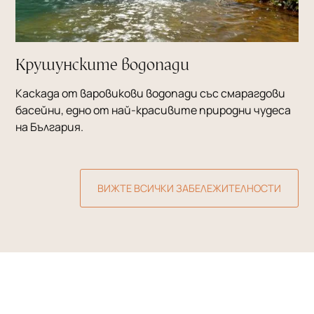
Крушунските водопади
Каскада от варовикови водопади със смарагдови
басейни, едно от най-красивите природни чудеса
на България.
ВИЖТЕ ВСИЧКИ ЗАБЕЛЕЖИТЕЛНОСТИ
Запазете своята