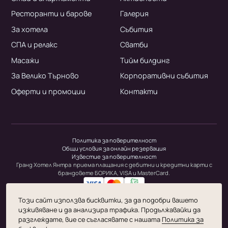
Ресторанти и барове
Галерия
За хотела
Събития
СПА и релакс
Сватби
Масажи
Тийм билдинг
За Велико Търново
Корпоративни събития
Оферти и промоции
Контакти
Политика за поверителност
Общи условия за онлайн резервация
Известие за поверителност
Гранд Хотел Янтра приема плащания с дебитни и кредитни карти с
брандовете БОРИКА, VISA и MasterCard.
ЕИК/ЗДДС: BG104646336
Този сайт използва бисквитки, за да подобри вашето
изживяване и да анализира трафика. Продължавайки да
© 1999-2026 Шарлопов Груп.
разглеждате, вие се съгласявате с нашата
Политика за
Всички права са запазени.
Дизайн и разработка от
KICKFLIP