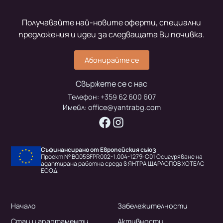
Получавайте най-новите оферти, специални
предложения и идеи за следващата Ви почивка.
Абонирайте се
Свържете се с нас
Телефон:
+359 62 600 607
Имейл:
office@yantrabg.com
Съфинансирано от Европейския съюз
Проект № BG05SFPR002-1.004-1279-C01 Осигуряване на
адаптирана работна среда в ЯНТРА ШАРЛОПОВ ХОТЕЛС
ЕООД
Начало
Забележителности
Стаи и апартаменти
Активности