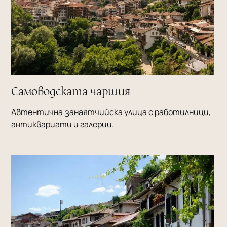
Самоводската чаршия
Автентична занаятчийска улица с работилници,
антиквариати и галерии.