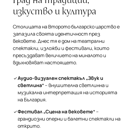
изкуство и култура
Столицата на Второто българско царство е
запазила своята идентичност през
вековете. Днес тя е дом на театрални
спектакли, изложби и фестивали, които
пресъздават величието на миналото и
вдъхновяват настоящето.
Аудио-визуален спектакъл „Звук и
светлина“
– внушителна светлинна и
музикална интерпретация на историята
на България.
Фестивал „Сцена на вековете“
–
грандиозни оперни и балетни спектакли на
открито.