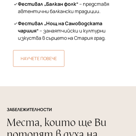
Фестивал „Балкан фолк“
– представя
автентични балкански традиции.
Фестивал „Нощ на Самоводската
чаршия“
– занаятчийски и културни
изкуства в сърцето на Стария град.
НАУЧЕТЕ ПОВЕЧЕ
ЗАБЕЛЕЖИТЕЛНОСТИ
Места, които ще Ви
потопят в духа на