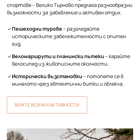
спортове – Велико Търново предлага разнообразни
възможности за забавление и активен отдих.
Пешеходни турове
– разгледайте
историческите забележителности с опитен
гид.
Веломаршрути и планински пътеки
– карайте
велосипед из живописните околности.
Исторически възстановки
– потопете се в
миналото чрез автентични битки и облекла.
ВИЖТЕ ВСИЧКИ АКТИВНОСТИ