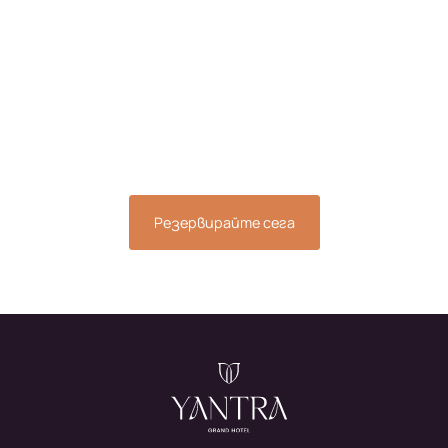
почивка сега и се
докоснете до
спокойствието, което
заслужавате.
Резервирайте сега