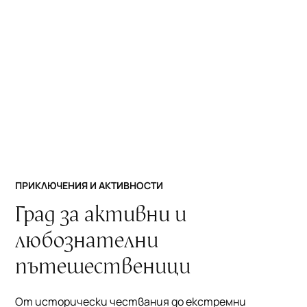
200 км от Букурещ. Впечатляващата история на
града, който е бил повече от 200 години
политически, икономически и културен център на
Втората българска държава, е пресъздадена чрез
уникалната за Европа атракция „
Звук и светлина
”.
ПРИКЛЮЧЕНИЯ И АКТИВНОСТИ
Град за активни и
любознателни
пътешественици
От исторически чествания до екстремни