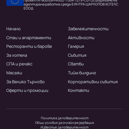
Проект № BG05SFPR002-1.004-1279-C01 Осигуряване на
адаптирана работна среда в ЯНТРА ШАРЛОПОВ ХОТЕЛС
ЕООД
Начало
Забележителности
Стаи и апартаменти
Активности
Ресторанти и барове
Галерия
За хотела
Събития
СПА и релакс
Сватби
Масажи
Тийм билдинг
За Велико Търново
Корпоративни събития
Оферти и промоции
Контакти
Политика за поверителност
Общи условия за онлайн резервация
Известие за поверителност