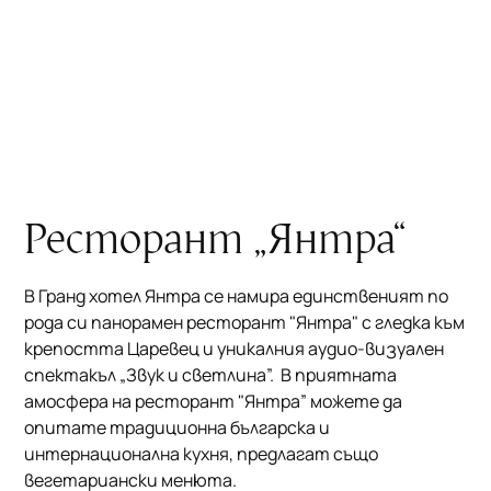
Ресторант „Янтра“
В Гранд хотел Янтра се намира единственият по
рода си панорамен ресторант "Янтра" с гледка към
крепостта Царевец и уникалния аудио-визуален
спектакъл „
Звук и светлина
”. В приятната
амосфера на ресторант "Янтра” можете да
опитате традиционна българска и
интернационална кухня, предлагат също
вегетариански менюта.