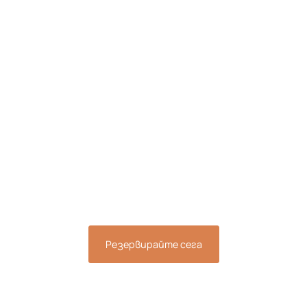
Запазете своята
почивка сега и се
докоснете до
спокойствието, което
заслужавате.
Резервирайте сега