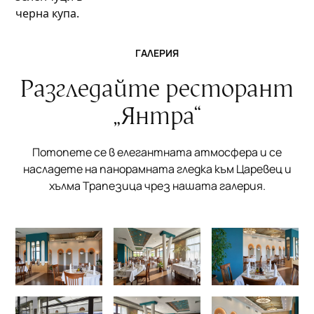
ГАЛЕРИЯ
Разгледайте ресторант
„Янтра“
Потопете се в елегантната атмосфера и се
насладете на панорамната гледка към Царевец и
хълма Трапезица чрез нашата галерия.