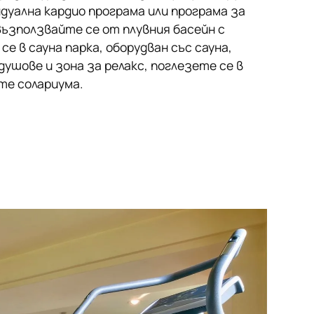
дуална кардио програма или програма за
Възползвайте се от плувния басейн с
е в сауна парка, оборудван със сауна,
душове и зона за релакс, поглезете се в
те солариума.