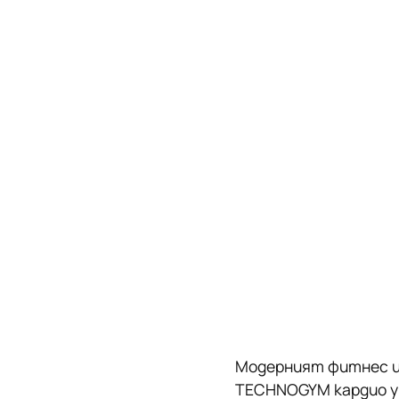
Модерният фитнес це
TECHNOGYM кардио уре