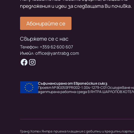
предложения и идеи за следващата Ви почивка.
Абонирайте се
Свържете се с нас
Телефон:
+359 62 600 607
Имейл:
office@yantrabg.com
Съфинансирано от Европейския съюз
Проект № BG05SFPR002-1.004-1279-C01 Осигуряване н
адаптирана работна среда в ЯНТРА ШАРЛОПОВ ХОТЕ
Гранд Хотел Янтра приема плащания с дебитни и кредитни карти