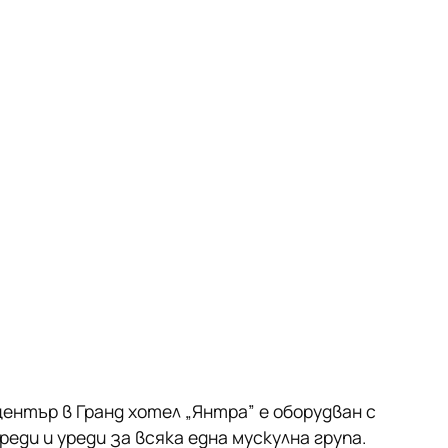
нтър в Гранд хотел „Янтра” е оборудван с
ди и уреди за всяка една мускулна група.