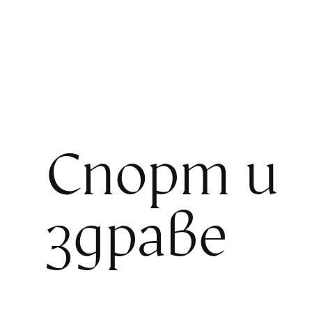
Спорт и
здраве