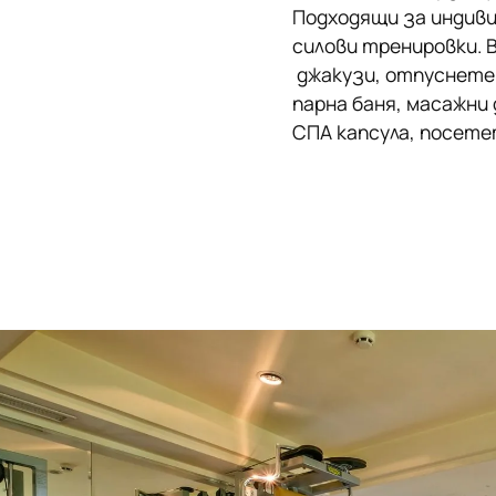
Подходящи за индиви
силови тренировки. 
джакузи, отпуснете с
парна баня, масажни 
СПА капсула
, посете