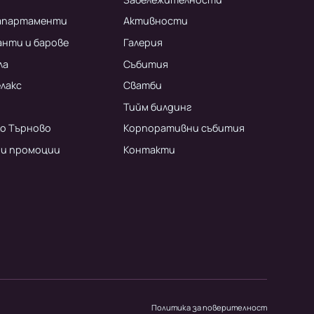
 апартаменти
Активности
нти и барове
Галерия
ла
Събития
елакс
Сватби
Тийм билдинг
ко Търново
Корпоративни събития
 и промоции
Контакти
Политика за поверителност