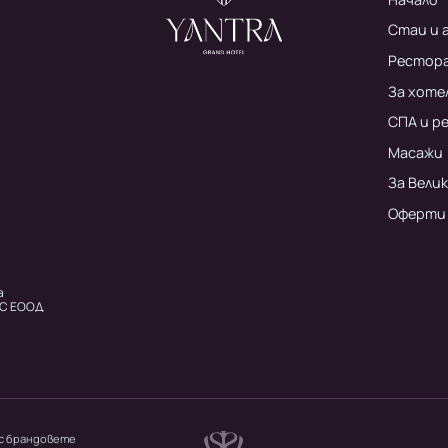
Стаи и
Рестора
За хоте
СПА и р
Масажи
За Вели
Оферти
а
ЛС ЕООД
 с брандовете