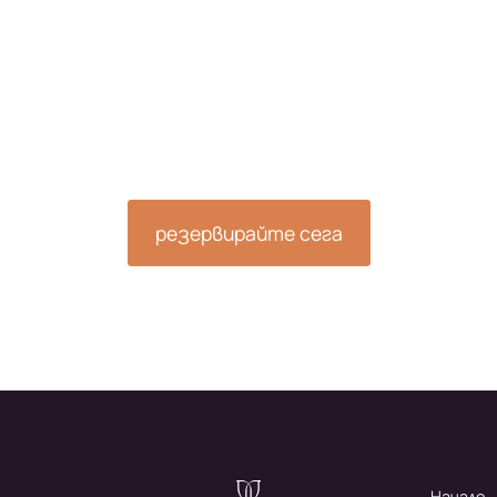
те своята почивка се
те до спокойствиет
заслужавате.
резервирайте сега
Начало