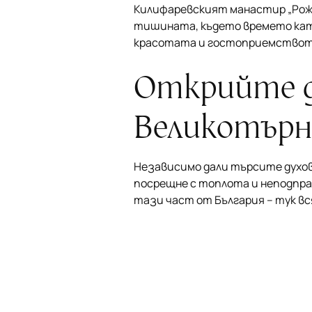
Килифаревският манастир „Рожд
тишината, където времето като
красотата и гостоприемството 
Открийте д
Великотърн
Независимо дали търсите духов
посрещне с топлота и неподпра
тази част от България – тук в