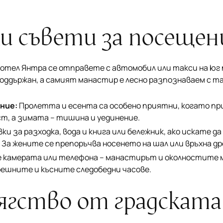
и съвети за посещен
отел Янтра се отправете с автомобил или такси на юг п
оддържан, а самият манастир е лесно разпознаваем с т
ние:
Пролетта и есента са особено приятни, когато пр
т, а зимата – тишина и уединение.
ки за разходка, вода и книга или бележник, ако искате д
За жените се препоръчва носенето на шал или връхна др
 камерата или телефона – манастирът и околностите 
решните и късните следобедни часове.
ягство от градската