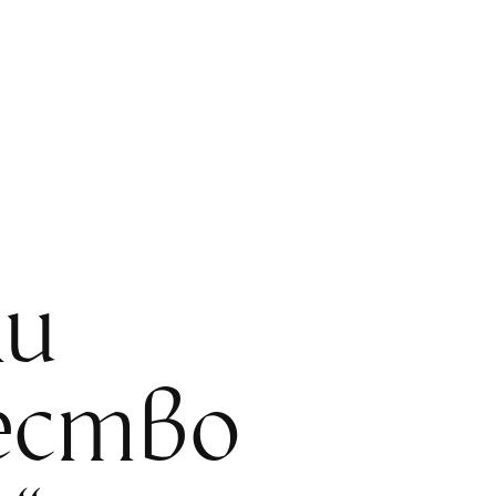
ки
ество