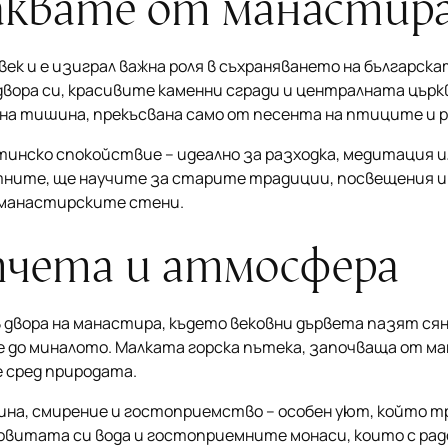
чаквате от манастир
век и е изиграл важна роля в съхраняването на българск
вора си, красивите каменни сгради и централната църква
на тишина, прекъсвана само от песента на птиците и р
ско спокойствие – идеално за разходка, медитация ил
тните, ще научите за старите традиции, посвещения и
 манастирските стени.
чета и атмосфера
 двора на манастира, където вековни дървета пазят сян
е до миналото. Малката горска пътека, започваща от ма
е сред природата.
на, смирение и гостоприемство – особен уют, който т
овитата си вода и гостоприемните монаси, които с ра