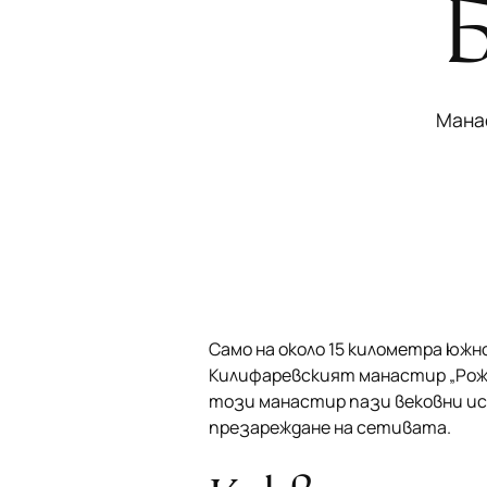
Манас
Само на около 15 километра южн
Килифаревският манастир „Рожд
този манастир пази вековни ис
презареждане на сетивата.