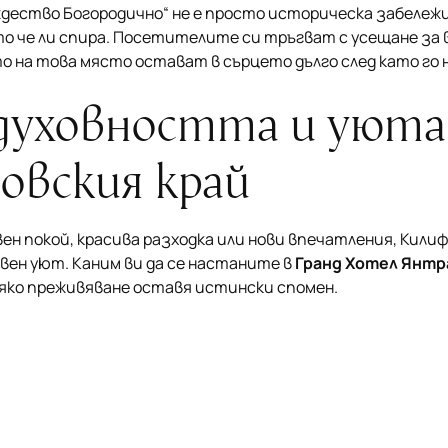
ество Богородично“ не е просто историческа забележи
 че ли спира. Посетителите си тръгват с усещане за в
на това място остават в сърцето дълго след като го 
уховността и уюта
овския край
ен покой, красива разходка или нови впечатления, Кил
вен уют. Каним ви да се настаните в
Гранд Хотел Янтр
сяко преживяване оставя истински спомен.