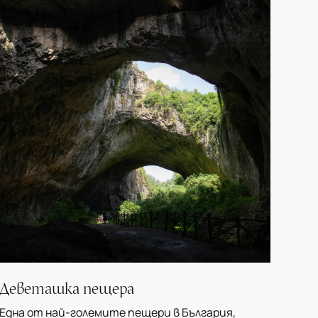
Деветашка пещера
Една от най-големите пещери в България,