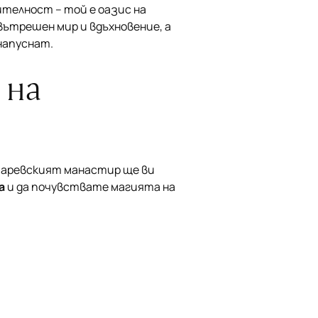
телност – той е оазис на
ътрешен мир и вдъхновение, а
напуснат.
 на
ифаревският манастир ще ви
а
и да почувствате магията на