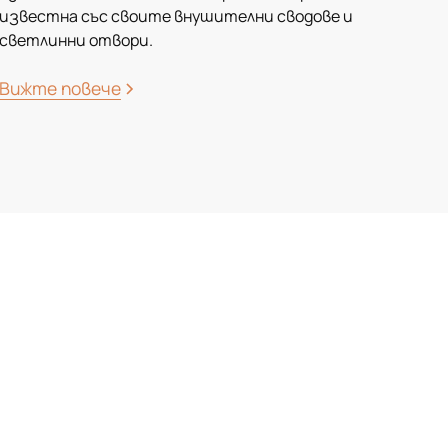
известна със своите внушителни сводове и
светлинни отвори.
Вижте повече
га и се
о, което