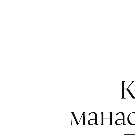
К
мана