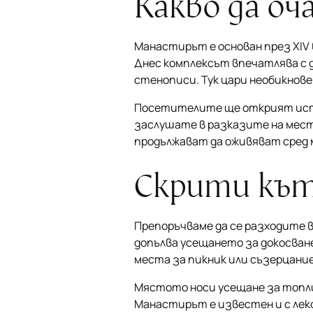
Какво да о
Манастирът е основан през XIV 
Днес комплексът впечатлява с д
стенописи. Тук цари необикнове
Посетителите ще открият истин
заслушате в разказите на мес
продължават да оживяват сред
Скрити кът
Препоръчваме да се разходите в
допълва усещането за докосван
места за пикник или съзерцани
Мястото носи усещане за топли
Манастирът е известен и с лек