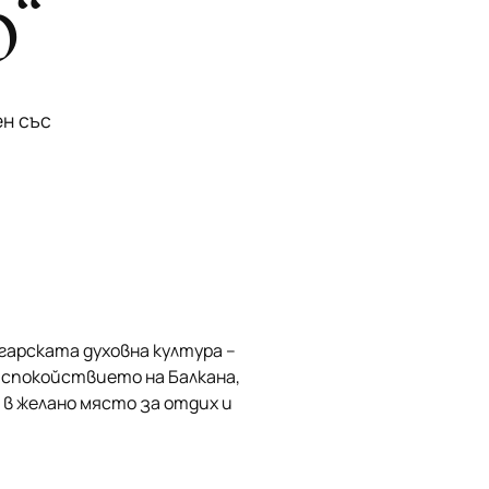
“
ен със
лгарската духовна култура –
 спокойствието на Балкана,
в желано място за отдих и