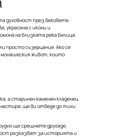
а
ата духовност през вековете.
, украсена с икони и
омона на близката река Белица.
и просто съзерцание. Ако се
 монашеския живот, които
ка, а старинен каменен кладенец
настира, ще ви отведе до тихи
рудно ще срещнете другаде.
дост разказват за историята и