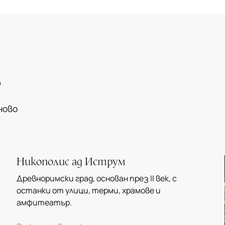
е
ново
Никополис ад Иструм
Древноримски град, основан през II век, с
останки от улици, терми, храмове и
амфитеатър.