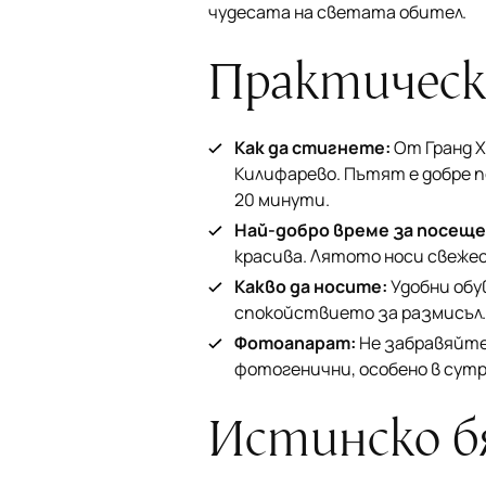
чудесата на светата обител.
Практическ
Как да стигнете:
От Гранд Х
Килифарево. Пътят е добре п
20 минути.
Най-добро време за посеще
красива. Лятото носи свежес
Какво да носите:
Удобни обув
спокойствието за размисъл. 
Фотоапарат:
Не забравяйте
фотогенични, особено в сут
Истинско б