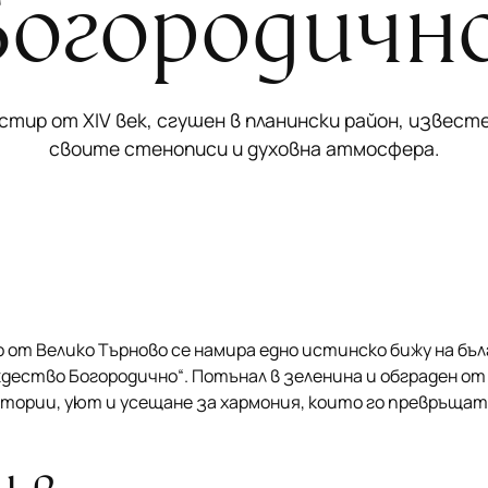
Богородично
тир от XIV век, сгушен в планински район, извест
своите стенописи и духовна атмосфера.
о от Велико Търново се намира едно истинско бижу на бъ
ество Богородично“. Потънал в зеленина и обграден от
тории, уют и усещане за хармония, които го превръщат 