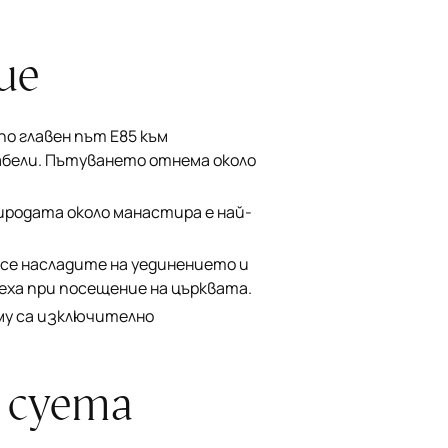
ие
о главен път Е85 към
абели. Пътуването отнема около
иродата около манастира е най-
а се насладите на уединението и
еха при посещение на църквата.
му са изключително
 суета